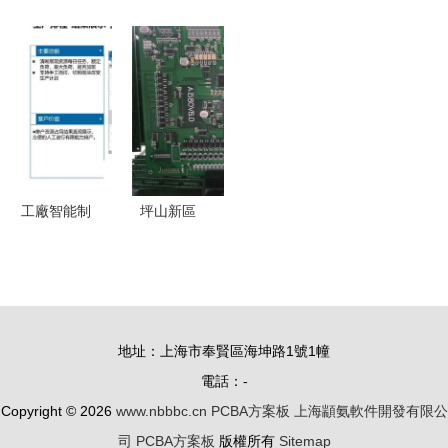
案板
解決方案
廠 破解生
主板PCBA
合解決方案
產痛點——
方案 核心
——PCBA
注塑生產信
設計與應用
方案板的智
息化解決方
分析
能化轉型示
案與PCBA
范
方案板的應
用實踐
工廠智能制
坪山新區
造規劃方案
SMT貼片加
PCBA方案
工廠家貨源
板深度解析
充足，專業
PCBA方案
地址：上海市奉賢區海坤路1號1幢
板在線咨詢
電話：-
Copyright © 2026
www.nbbbc.cn
PCBA方案板
上海顓氨軟件開發有限公
司
PCBA方案板
版權所有
Sitemap