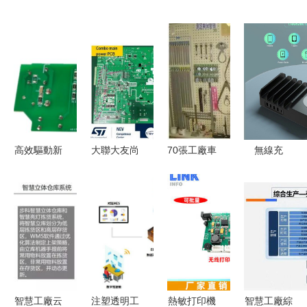
高效驅動新
大聯大友尚
70張工廠車
無線充
標桿 士蘭
集團推出基
間6s改善案
PCBA方案
微
于ST產品
例圖 管理
板 技術綜
SD7866BD/SD7826AH
的22kW
人員基礎培
述與應用前
全貼片方案
OBC與3kW
訓
瞻
助力LED照
DC-DC汽
明PCBA升
車充電器方
級
案PCBA方
智慧工廠云
注塑透明工
熱敏打印機
智慧工廠綜