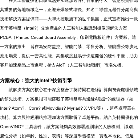
在人工智能技術日臻成熟并加速滲透各行各業的今天，智慧視覺作為
其重要的落地領域之一，正迎來爆發式增長。知名半導體元器件分銷商與
技術解決方案提供商——大聯大控股旗下的世平集團，正式宣布推出一款
基于英特爾（Intel?）先進產品的人工智能人臉識別攝像頭解決方案
PCBA（Printed Circuit Board Assembly，印刷電路板組件）方案板。這
一方案的推出，旨在為安防監控、智能門禁、零售分析、智能辦公等廣泛
應用場景，提供一套高性能、高集成度且易于快速開發的硬件平臺，助力
客戶加速產品上市進程，搶占AIoT（人工智能物聯網）市場先機。
方案核心：強大的Intel?技術引擎
該解決方案的核心在于深度整合了英特爾在邊緣計算與視覺處理領域
的領先技術。方案板很可能搭載了英特爾專為邊緣AI設計的處理器（如
Intel? Atom?、Core? 或Movidius? Myriad? X VPU等），這些處理器在
功耗、算力與神經網絡推理加速方面取得了卓越平衡。結合英特爾優化的
OpenVINO? 工具套件，該方案能夠高效部署經訓練的人臉檢測、識別、
屬性分析（如年齡、性別、表情）等深度學習模型，實現本地化、低延