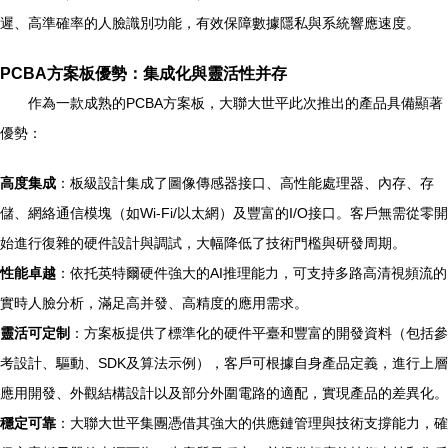
遲、高準確率的人臉識別功能，有效保障數據隱私與系統響應速度。
PCBA方案板優勢：集成化與靈活性并存
作為一款成熟的PCBA方案板，大聯大世平此次推出的產品具備顯著
優勢：
高度集成
：板級設計集成了圖像傳感器接口、高性能處理器、內存、存
儲、網絡通信模塊（如Wi-Fi/以太網）及豐富的I/O接口。客戶無需從零開
始進行復雜的硬件設計與調試，大幅降低了技術門檻與研發周期。
性能卓越
：依托英特爾硬件強大的AI推理能力，可支持多路高清視頻流的
實時人臉分析，滿足高并發、高精度的應用需求。
靈活可定制
：方案板提供了標準化的硬件平臺和豐富的開發資料（包括參
考設計、驅動、SDK及算法示例），客戶可根據自身產品定義，進行上層
應用開發、外觀結構設計以及部分外圍電路的適配，實現產品的差異化。
穩定可靠
：大聯大世平集團憑借其強大的供應鏈管理與技術支撐能力，確