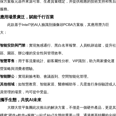
保方案板元器件來源可靠、生產質量穩定，并提供相應的技術支持和售后
服務。
應用場景廣泛，賦能千行百業
此款基于Intel?的AI人臉識別攝像頭PCBA方案板，其應用潛力巨
大：
智能安防與門禁
：實現無感通行、黑白名單報警、人員軌跡追蹤，提升社
區、園區、辦公樓的安全性與管理效率。
智慧零售
：用于客流量統計、顧客屬性分析、VIP識別，助力商家優化運
營策略與消費者體驗。
智能辦公
：實現刷臉考勤、會議簽到、空間智能化管理。
其他領域
：如智慧教育、智能家居、醫療輔助等，凡需進行身份驗證或人
員管理的場景，均可從中受益。
攜手生態，共筑AI未來
大聯大世平集團此次推出的解決方案，不僅是一個硬件產品，更是其
構建“硬件+軟件+服務”一站式AIoT生態的重要一環。通過將英特爾的尖端